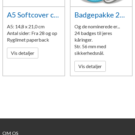
A5 Softcover camouflage
Badgepakke 24 stk.
A5: 14,8 x 21,0 cm
Og de nominerede er...
Antal sider: Fra 28 og op
24 badges til jeres
Ryglimet paperback
kåringer.
Str. 56 mm med
Vis detaljer
sikkerhedsnål.
Vis detaljer
OM OS