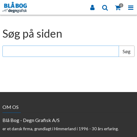
0
Søg på siden
Søg
OM OS
Blå Bog - Degn Grafisk A/S
er et dansk firma, grundlagt i Himmerland i 1996 - 30 års erfaring.