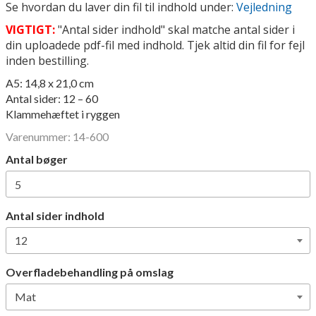
Se hvordan du laver din fil til indhold under:
Vejledning
VIGTIGT:
"Antal sider indhold" skal matche antal sider i
din uploadede pdf-fil med indhold. Tjek altid din fil for fejl
inden bestilling.
A5: 14,8 x 21,0 cm
Antal sider: 12 – 60
Klammehæftet i ryggen
Varenummer:
14-600
Antal bøger
Antal sider indhold
Overfladebehandling på omslag